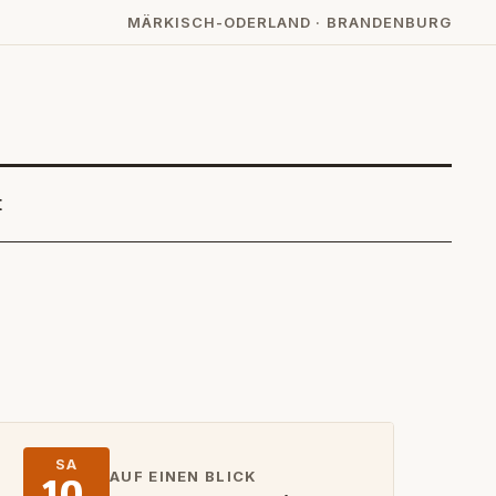
MÄRKISCH-ODERLAND · BRANDENBURG
t
SA
AUF EINEN BLICK
10.