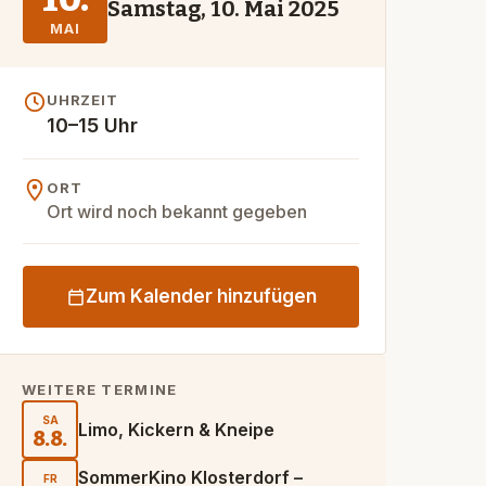
Samstag, 10. Mai 2025
MAI
UHRZEIT
10–15 Uhr
ORT
Ort wird noch bekannt gegeben
Zum Kalender hinzufügen
WEITERE TERMINE
SA
Limo, Kickern & Kneipe
8.8.
SommerKino Klosterdorf –
FR