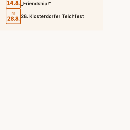
14.8.
„Friendship!“
FR
28. Klosterdorfer Teichfest
28.8.