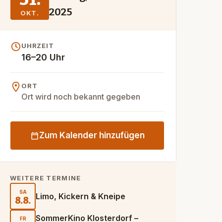
2025
OKT.
UHRZEIT
16–20 Uhr
ORT
Ort wird noch bekannt gegeben
Zum Kalender hinzufügen
WEITERE TERMINE
SA
Limo, Kickern & Kneipe
8.8.
SommerKino Klosterdorf –
FR