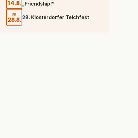
14.8.
„Friendship!“
FR
28. Klosterdorfer Teichfest
28.8.