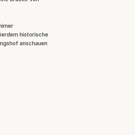
nimer
ußerdem historische
lingshof anschauen