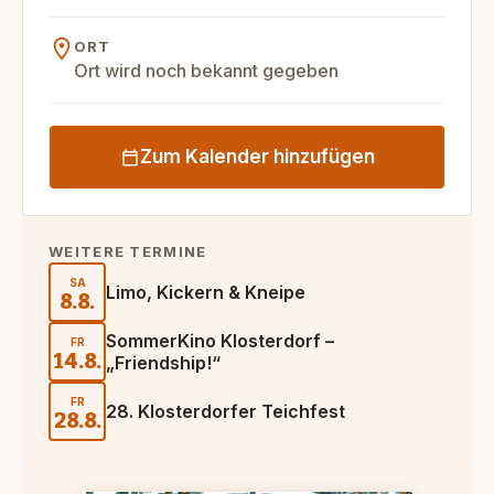
ORT
Ort wird noch bekannt gegeben
Zum Kalender hinzufügen
WEITERE TERMINE
SA
Limo, Kickern & Kneipe
8.8.
SommerKino Klosterdorf –
FR
14.8.
„Friendship!“
FR
28. Klosterdorfer Teichfest
28.8.